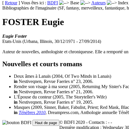
[
Retour
] Vous êtes ici :
BDFI
Base
Auteurs
Inde
Bibliographies de l'imaginaire (SF, fantasy, merveilleux, fantastique, h
FOSTER Eugie
Eugie Foster
Etats-Unis (Urbana, Illinois, 30/12/1971 - 27/09/2014)
Auteur de nouvelles, anthologiste et chroniqueuse. Elle a remporté 
Nouvelles et courts romans
Deux âmes à Lanaïs
(2004, Of Two Minds in Lanais)
in
Nestiveqnen, Revue Faeries n° 23, 2006.
Rendre son visage à ma soeur
(2005, Returning My Sister's Fac
in
Nestiveqnen, Revue Faeries n° 21, 2006.
L'Épouse du conteur
(2005, The Storyteller's Wife)
in
Nestiveqnen, Revue Faeries n° 19, 2005.
Masques
(2009, Sinner, Baker, Fabulist, Priest; Red Mask, Bl
in
Ténèbres 2010
, Dreampress.com, Anthologie annuelle Ténèb
© BDFI 2020 - Contacts :
-
-
Dernière modification : Wednesday 3