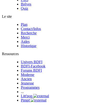
Brèves
Quiz
Le site
Plan
Contact/Infos
Recherche
Merci
Aides
Historique
Ressources
Univers BDFI
BDFI-Facebook
Forums BDFI
Moderne
Ancien
Jeunesse
Programmes
...
Litt'pop
Pimpf