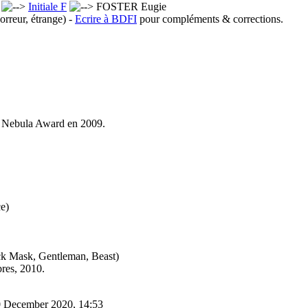
x
Initiale F
FOSTER Eugie
orreur, étrange) -
Ecrire à BDFI
pour compléments & corrections.
un Nebula Award en 2009.
e)
ack Mask, Gentleman, Beast)
res, 2010.
0 December 2020, 14:53