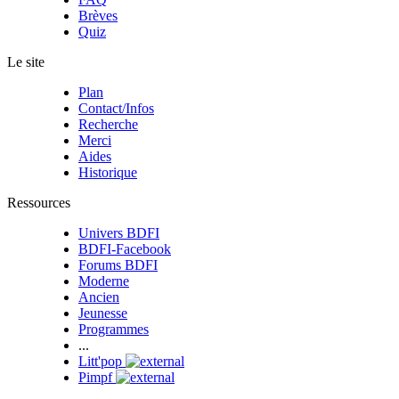
Brèves
Quiz
Le site
Plan
Contact/Infos
Recherche
Merci
Aides
Historique
Ressources
Univers BDFI
BDFI-Facebook
Forums BDFI
Moderne
Ancien
Jeunesse
Programmes
...
Litt'pop
Pimpf