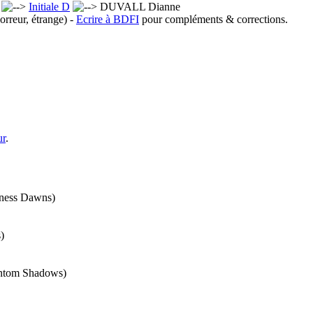
x
Initiale D
DUVALL Dianne
orreur, étrange) -
Ecrire à BDFI
pour compléments & corrections.
ur
.
kness Dawns)
)
antom Shadows)