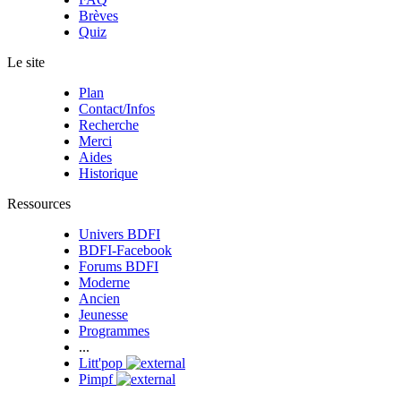
Brèves
Quiz
Le site
Plan
Contact/Infos
Recherche
Merci
Aides
Historique
Ressources
Univers BDFI
BDFI-Facebook
Forums BDFI
Moderne
Ancien
Jeunesse
Programmes
...
Litt'pop
Pimpf