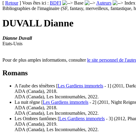
[
Retour
] Vous êtes ici :
BDFI
Base
Auteurs
Inde
Bibliographies de l'imaginaire (SF, fantasy, merveilleux, fantastique, h
DUVALL Dianne
Dianne Duvall
Etats-Unis
Pour de plus amples informations, consulter
le site personnel de l'aute
Romans
A l'aube des ténèbres [
Les Gardiens immortels
- 1]
(2011, Dar
ADA (Canada), 2018.
ADA (Canada), Les Incontournables, 2022.
La nuit règne [
Les Gardiens immortels
- 2]
(2011, Night Reigns
ADA (Canada), 2018.
ADA (Canada), Les Incontournables, 2022.
Les Ombres fantômes [
Les Gardiens immortels
- 3]
(2012, Ph
ADA (Canada), 2019.
ADA (Canada), Les Incontournables, 2022.