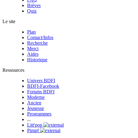
Brèves
Quiz
Le site
Plan
Contact/Infos
Recherche
Merci
Aides
Historique
Ressources
Univers BDFI
BDFI-Facebook
Forums BDFI
Moderne
Ancien
Jeunesse
Programmes
...
Litt'pop
Pimpf