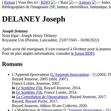
[
Retour
] Vous êtes ici :
BDFI
Base
Auteurs
Inde
Bibliographies de l'imaginaire (SF, fantasy, merveilleux, fantastique, h
DELANEY Joseph
Joseph Delaney
Nom légal : Joseph Henry Delaney
Royaume Uni (Preston, Lancashire, 25/07/1945 - 16/08/2022)
Après avoir été enseignant, il s'est consacré à l'écriture pour la jeunes
Pour de plus amples informations, consulter
le forum BDFI
.
Romans
L'Apprenti épouvanteur [
L'Apprenti épouvanteur
- 1]
(2004, T
Bayard Jeunesse, 2005 (
rééd.
2007)
France Loisirs, Jeunesse, 2007.
in
Le Septième Fils
, Bayard Jeunesse, 2014.
in
Le Septième Fils
, France Loisirs, 2014.
in
La Compilation de l'épouvanteur
, Bayard Jeunesse, 2017.
Bayard, Bayard Poche, 2017.
Bayard Jeunesse, édition 30 ans Collector, 2020.
La Malédiction de l'épouvanteur [
L'Apprenti épouvanteur
- 2]