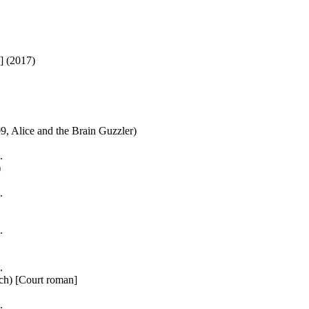
]
(2017)
9, Alice and the Brain Guzzler)
.
)
.
.
.
ch)
[Court roman]
.