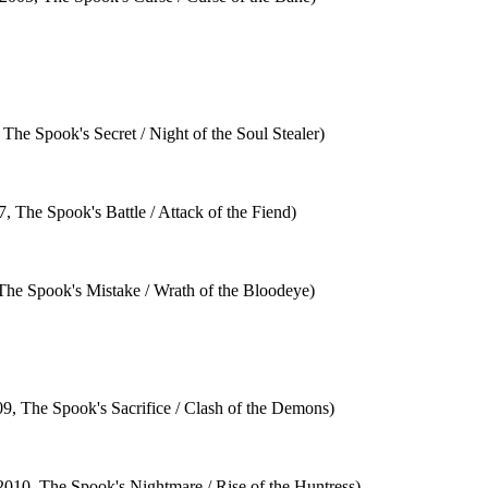
 The Spook's Secret / Night of the Soul Stealer)
7, The Spook's Battle / Attack of the Fiend)
The Spook's Mistake / Wrath of the Bloodeye)
09, The Spook's Sacrifice / Clash of the Demons)
2010, The Spook's Nightmare / Rise of the Huntress)