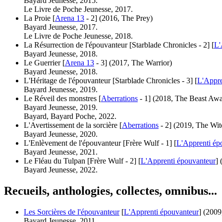
Bayard Jeunesse, 2015.
Le Livre de Poche Jeunesse, 2017.
La Proie [
Arena 13
- 2]
(2016, The Prey)
Bayard Jeunesse, 2017.
Le Livre de Poche Jeunesse, 2018.
La Résurrection de l'épouvanteur [Starblade Chronicles - 2] [
L'
Bayard Jeunesse, 2018.
Le Guerrier [
Arena 13
- 3]
(2017, The Warrior)
Bayard Jeunesse, 2018.
L'Héritage de l'épouvanteur [Starblade Chronicles - 3] [
L'Appre
Bayard Jeunesse, 2019.
Le Réveil des monstres [
Aberrations
- 1]
(2018, The Beast Aw
Bayard Jeunesse, 2019.
Bayard, Bayard Poche, 2022.
L'Avertissement de la sorcière [
Aberrations
- 2]
(2019, The Wit
Bayard Jeunesse, 2020.
L'Enlèvement de l'épouvanteur [Frère Wulf - 1] [
L'Apprenti ép
Bayard Jeunesse, 2021.
Le Fléau du Tulpan [Frère Wulf - 2] [
L'Apprenti épouvanteur
]
Bayard Jeunesse, 2022.
Recueils, anthologies, collectes, omnibus...
Les Sorcières de l'épouvanteur
[
L'Apprenti épouvanteur
]
(2009
Bayard Jeunesse, 2011.