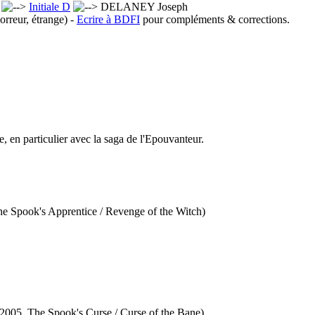
x
Initiale D
DELANEY Joseph
orreur, étrange) -
Ecrire à BDFI
pour compléments & corrections.
se, en particulier avec la saga de l'Epouvanteur.
he Spook's Apprentice / Revenge of the Witch)
(2005, The Spook's Curse / Curse of the Bane)