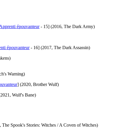
Apprenti épouvanteur
- 15]
(2016, The Dark Army)
nti épouvanteur
- 16]
(2017, The Dark Assassin)
akens)
ch's Warning)
ouvanteur
]
(2020, Brother Wulf)
(2021, Wulf's Bane)
, The Spook's Stories: Witches / A Coven of Witches)