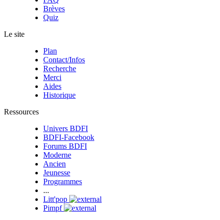
Brèves
Quiz
Le site
Plan
Contact/Infos
Recherche
Merci
Aides
Historique
Ressources
Univers BDFI
BDFI-Facebook
Forums BDFI
Moderne
Ancien
Jeunesse
Programmes
...
Litt'pop
Pimpf