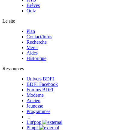
Brèves
Quiz
Le site
Plan
Contact/Infos
Recherche
Merci
Aides
Historique
Ressources
Univers BDFI
BDFI-Facebook
Forums BDFI
Moderne
Ancien
Jeunesse
Programmes
...
Litt'pop
Pimpf