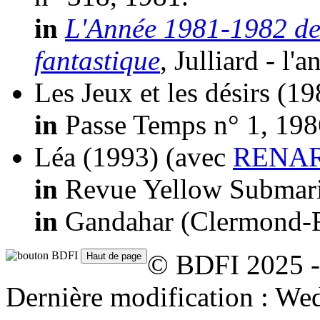
in
L'Année 1981-1982 de l
fantastique
, Julliard - l'
Les Jeux et les désirs
(19
in
Passe Temps n° 1, 198
Léa
(1993)
(avec
RENARD
in
Revue Yellow Submari
in
Gandahar (Clermond-Fe
© BDFI 2025 -
Dernière modification : W