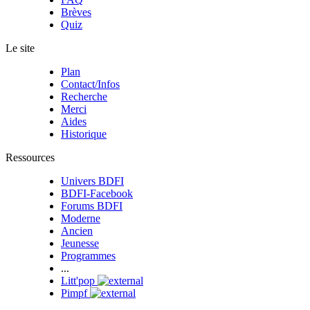
Brèves
Quiz
Le site
Plan
Contact/Infos
Recherche
Merci
Aides
Historique
Ressources
Univers BDFI
BDFI-Facebook
Forums BDFI
Moderne
Ancien
Jeunesse
Programmes
...
Litt'pop
Pimpf