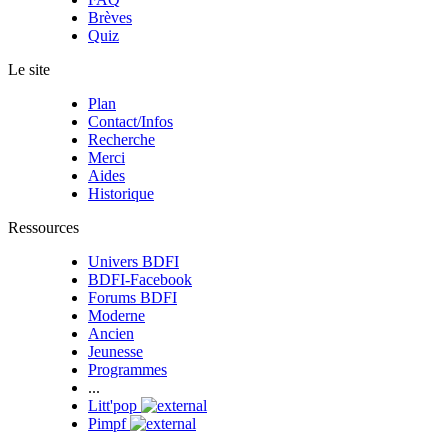
Brèves
Quiz
Le site
Plan
Contact/Infos
Recherche
Merci
Aides
Historique
Ressources
Univers BDFI
BDFI-Facebook
Forums BDFI
Moderne
Ancien
Jeunesse
Programmes
...
Litt'pop
Pimpf