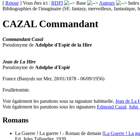
[
Retour
] Vous êtes ici :
BDFI
Base
Auteurs
Inde
Bibliographies de l'imaginaire (SF, fantasy, merveilleux, fantastique, h
CAZAL Commandant
Commandant Cazal
Pseudonyme de
Adolphe d'Espié de la Hire
Jean de La Hire
Pseudonyme de
Adolphe d'Espié
France (Banyuls sur Mer, 28/01/1878 - 06/09/1956)
Feuilletoniste.
Voir également les parutions sous sa signature habituelle,
Jean de La 
Voir également les parutions sous les signatures
Edmond Cazal
,
John 
Romans
La Guerre ! La guerre ! - Roman de demain [
La Guerre ! La gu
Ed. Jules Tallandier, 1939.