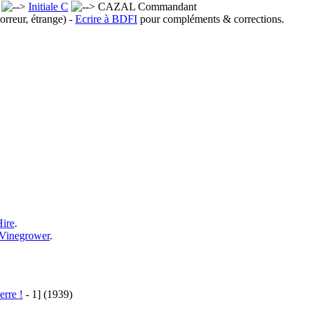
x
Initiale C
CAZAL Commandant
orreur, étrange) -
Ecrire à BDFI
pour compléments & corrections.
Hire
.
Vinegrower
.
erre !
- 1]
(1939)