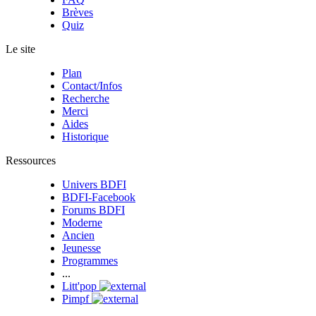
Brèves
Quiz
Le site
Plan
Contact/Infos
Recherche
Merci
Aides
Historique
Ressources
Univers BDFI
BDFI-Facebook
Forums BDFI
Moderne
Ancien
Jeunesse
Programmes
...
Litt'pop
Pimpf