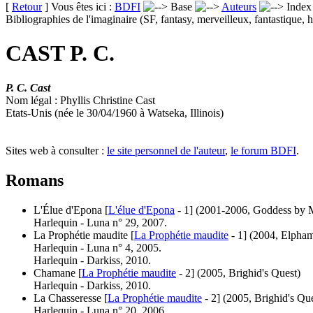
[
Retour
] Vous êtes ici :
BDFI
Base
Auteurs
Inde
Bibliographies de l'imaginaire (SF, fantasy, merveilleux, fantastique, h
CAST P. C.
P. C. Cast
Nom légal : Phyllis Christine Cast
Etats-Unis (née le 30/04/1960 à Watseka, Illinois)
Sites web à consulter :
le site personnel de l'auteur
,
le forum BDFI
.
Romans
L'Élue d'Epona [
L'élue d'Epona
- 1]
(2001-2006, Goddess by M
Harlequin - Luna n° 29, 2007.
La Prophétie maudite [
La Prophétie maudite
- 1]
(2004, Elpham
Harlequin - Luna n° 4, 2005.
Harlequin - Darkiss, 2010.
Chamane [
La Prophétie maudite
- 2]
(2005, Brighid's Quest)
Harlequin - Darkiss, 2010.
La Chasseresse [
La Prophétie maudite
- 2]
(2005, Brighid's Que
Harlequin - Luna n° 20, 2006.