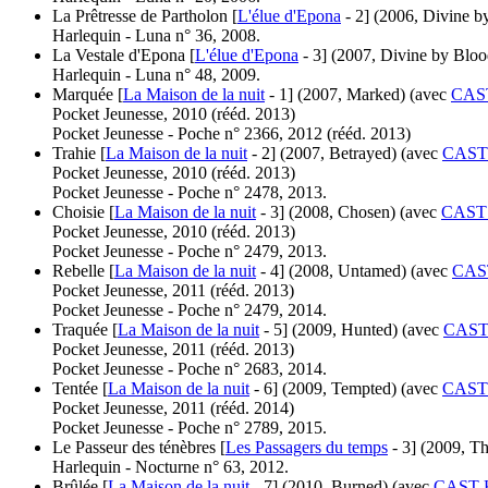
La Prêtresse de Partholon [
L'élue d'Epona
- 2]
(2006, Divine b
Harlequin - Luna n° 36, 2008.
La Vestale d'Epona [
L'élue d'Epona
- 3]
(2007, Divine by Bloo
Harlequin - Luna n° 48, 2009.
Marquée [
La Maison de la nuit
- 1]
(2007, Marked)
(avec
CAST
Pocket Jeunesse, 2010 (
rééd.
2013)
Pocket Jeunesse - Poche n° 2366, 2012 (
rééd.
2013)
Trahie [
La Maison de la nuit
- 2]
(2007, Betrayed)
(avec
CAST 
Pocket Jeunesse, 2010 (
rééd.
2013)
Pocket Jeunesse - Poche n° 2478, 2013.
Choisie [
La Maison de la nuit
- 3]
(2008, Chosen)
(avec
CAST 
Pocket Jeunesse, 2010 (
rééd.
2013)
Pocket Jeunesse - Poche n° 2479, 2013.
Rebelle [
La Maison de la nuit
- 4]
(2008, Untamed)
(avec
CAST
Pocket Jeunesse, 2011 (
rééd.
2013)
Pocket Jeunesse - Poche n° 2479, 2014.
Traquée [
La Maison de la nuit
- 5]
(2009, Hunted)
(avec
CAST 
Pocket Jeunesse, 2011 (
rééd.
2013)
Pocket Jeunesse - Poche n° 2683, 2014.
Tentée [
La Maison de la nuit
- 6]
(2009, Tempted)
(avec
CAST 
Pocket Jeunesse, 2011 (
rééd.
2014)
Pocket Jeunesse - Poche n° 2789, 2015.
Le Passeur des ténèbres [
Les Passagers du temps
- 3]
(2009, T
Harlequin - Nocturne n° 63, 2012.
Brûlée [
La Maison de la nuit
- 7]
(2010, Burned)
(avec
CAST K