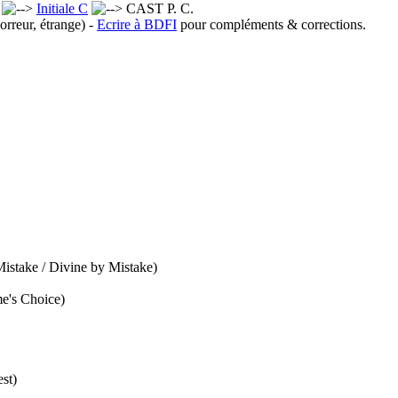
x
Initiale C
CAST P. C.
orreur, étrange) -
Ecrire à BDFI
pour compléments & corrections.
istake / Divine by Mistake)
e's Choice)
st)