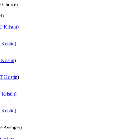
y Choice)
d)
 Kristin
)
Kristin
)
Kristin
)
 Kristin
)
Kristin
)
Kristin
)
he Avenger)
ristin
)