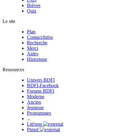
Brèves
Quiz
Le site
Plan
Contact/Infos
Recherche
Merci
Aides
Historique
Ressources
Univers BDFI
BDFI-Facebook
Forums BDFI
Moderne
Ancien
Jeunesse
Programmes
...
Litt'pop
Pimpf