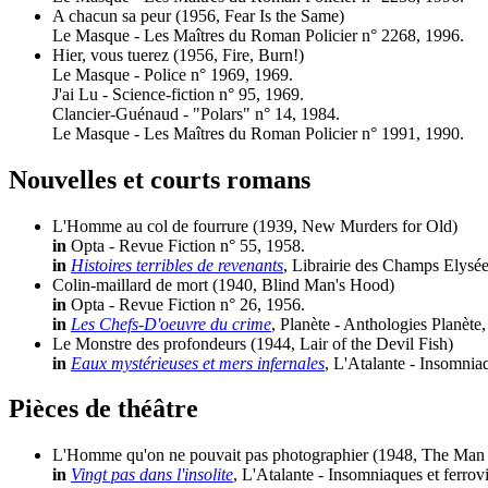
A chacun sa peur
(1956, Fear Is the Same)
Le Masque - Les Maîtres du Roman Policier n° 2268, 1996.
Hier, vous tuerez
(1956, Fire, Burn!)
Le Masque - Police n° 1969, 1969.
J'ai Lu - Science-fiction n° 95, 1969.
Clancier-Guénaud - "Polars" n° 14, 1984.
Le Masque - Les Maîtres du Roman Policier n° 1991, 1990.
Nouvelles et courts romans
L'Homme au col de fourrure
(1939, New Murders for Old)
in
Opta - Revue Fiction n° 55, 1958.
in
Histoires terribles de revenants
, Librairie des Champs Elysée
Colin-maillard de mort
(1940, Blind Man's Hood)
in
Opta - Revue Fiction n° 26, 1956.
in
Les Chefs-D'oeuvre du crime
, Planète - Anthologies Planète
Le Monstre des profondeurs
(1944, Lair of the Devil Fish)
in
Eaux mystérieuses et mers infernales
, L'Atalante - Insomniaq
Pièces de théâtre
L'Homme qu'on ne pouvait pas photographier
(1948, The Man
in
Vingt pas dans l'insolite
, L'Atalante - Insomniaques et ferrov