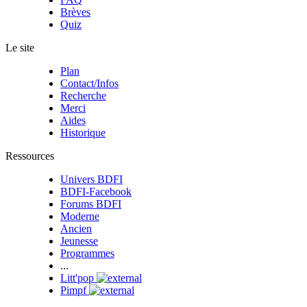
Brèves
Quiz
Le site
Plan
Contact/Infos
Recherche
Merci
Aides
Historique
Ressources
Univers BDFI
BDFI-Facebook
Forums BDFI
Moderne
Ancien
Jeunesse
Programmes
...
Litt'pop
Pimpf