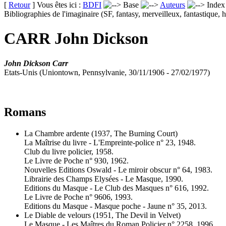
[
Retour
] Vous êtes ici :
BDFI
Base
Auteurs
Inde
Bibliographies de l'imaginaire (SF, fantasy, merveilleux, fantastique, h
CARR John Dickson
John Dickson Carr
Etats-Unis (Uniontown, Pennsylvanie, 30/11/1906 - 27/02/1977)
Romans
La Chambre ardente
(1937, The Burning Court)
La Maîtrise du livre - L'Empreinte-police n° 23, 1948.
Club du livre policier, 1958.
Le Livre de Poche n° 930, 1962.
Nouvelles Editions Oswald - Le miroir obscur n° 64, 1983.
Librairie des Champs Elysées - Le Masque, 1990.
Editions du Masque - Le Club des Masques n° 616, 1992.
Le Livre de Poche n° 9606, 1993.
Editions du Masque - Masque poche - Jaune n° 35, 2013.
Le Diable de velours
(1951, The Devil in Velvet)
Le Masque - Les Maîtres du Roman Policier n° 2258, 1996.