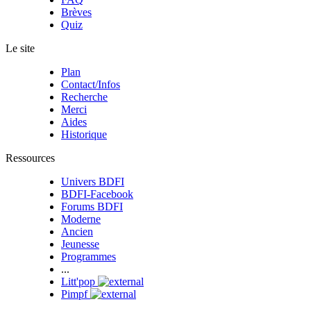
Brèves
Quiz
Le site
Plan
Contact/Infos
Recherche
Merci
Aides
Historique
Ressources
Univers BDFI
BDFI-Facebook
Forums BDFI
Moderne
Ancien
Jeunesse
Programmes
...
Litt'pop
Pimpf