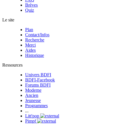
Brèves
Quiz
Le site
Plan
Contact/Infos
Recherche
Merci
Aides
Historique
Ressources
Univers BDFI
BDFI-Facebook
Forums BDFI
Moderne
Ancien
Jeunesse
Programmes
...
Litt'pop
Pimpf