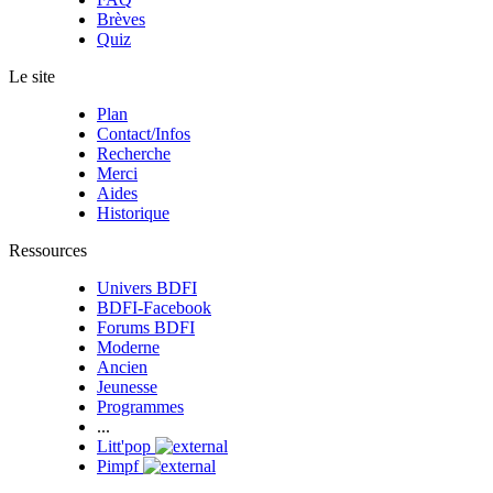
Brèves
Quiz
Le site
Plan
Contact/Infos
Recherche
Merci
Aides
Historique
Ressources
Univers BDFI
BDFI-Facebook
Forums BDFI
Moderne
Ancien
Jeunesse
Programmes
...
Litt'pop
Pimpf