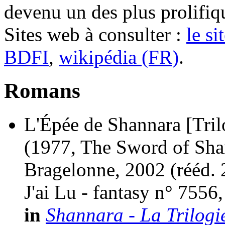
devenu un des plus prolifiqu
Sites web à consulter :
le si
BDFI
,
wikipédia (FR)
.
Romans
L'Épée de Shannara [Tril
(1977, The Sword of Sha
Bragelonne, 2002 (
rééd.
J'ai Lu - fantasy n° 7556
in
Shannara - La Trilogi