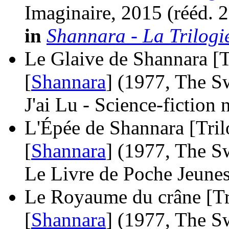
Imaginaire, 2015 (
rééd.
2
in
Shannara - La Trilogi
Le Glaive de Shannara [T
[
Shannara
]
(1977, The S
J'ai Lu - Science-fiction
L'Épée de Shannara [Tril
[
Shannara
]
(1977, The S
Le Livre de Poche Jeunes
Le Royaume du crâne [Tri
[
Shannara
]
(1977, The S