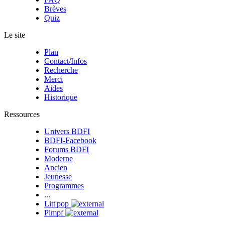
Brèves
Quiz
Le site
Plan
Contact/Infos
Recherche
Merci
Aides
Historique
Ressources
Univers BDFI
BDFI-Facebook
Forums BDFI
Moderne
Ancien
Jeunesse
Programmes
...
Litt'pop
Pimpf