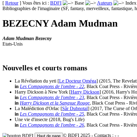
[
Retour
] Vous êtes ici :
BDFI
Base
Auteurs
Inde
Bibliographies de l'imaginaire (SF, fantasy, merveilleux, fantastique, h
BEZECNY Adam Mudman
Adam Mudman Bezecny
Etats-Unis
Nouvelles et courts romans
La Révélation du yeti [
Le Docteur Oméga
]
(2015, The Revelati
in
Les Compagnons de l'ombre - 22
, Black Coat Press - Rivièr
Harry Dickson à New York [
Harry Dickson
]
(2016, Harry's 
in
Les Compagnons de l'ombre - 23
, Black Coat Press - Rivièr
in
Harry Dickson et la Sangsue Rouge
, Black Coat Press - Riv
La Malédiction d'Orlac [
Sâr Dubnotal
]
(2017, The Curse of Or
in
Les Compagnons de l'ombre - 25
, Black Coat Press - Rivièr
Une vie d'insecte
(2018, Bug's Life)
in
Les Compagnons de l'ombre - 26
, Black Coat Press - Rivièr
© BDFI 2025 - Contacts :
-
-