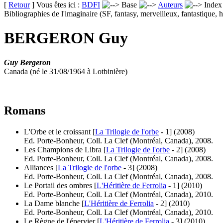
[
Retour
] Vous êtes ici :
BDFI
Base
Auteurs
Inde
Bibliographies de l'imaginaire (SF, fantasy, merveilleux, fantastique, h
BERGERON Guy
Guy Bergeron
Canada (né le 31/08/1964 à Lotbinière)
Romans
L'Orbe et le croissant [
La Trilogie de l'orbe
- 1]
(2008)
Ed. Porte-Bonheur, Coll. La Clef (Montréal, Canada), 2008.
Les Champions de Libra [
La Trilogie de l'orbe
- 2]
(2008)
Ed. Porte-Bonheur, Coll. La Clef (Montréal, Canada), 2008.
Alliances [
La Trilogie de l'orbe
- 3]
(2008)
Ed. Porte-Bonheur, Coll. La Clef (Montréal, Canada), 2008.
Le Portail des ombres [
L'Héritière de Ferrolia
- 1]
(2010)
Ed. Porte-Bonheur, Coll. La Clef (Montréal, Canada), 2010.
La Dame blanche [
L'Héritière de Ferrolia
- 2]
(2010)
Ed. Porte-Bonheur, Coll. La Clef (Montréal, Canada), 2010.
Le Règne de l'épervier [
L'Héritière de Ferrolia
- 3]
(2010)