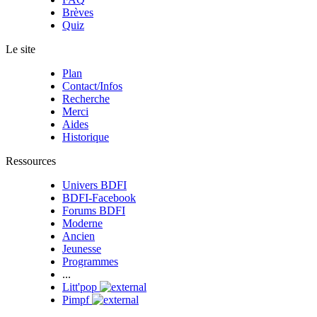
Brèves
Quiz
Le site
Plan
Contact/Infos
Recherche
Merci
Aides
Historique
Ressources
Univers BDFI
BDFI-Facebook
Forums BDFI
Moderne
Ancien
Jeunesse
Programmes
...
Litt'pop
Pimpf