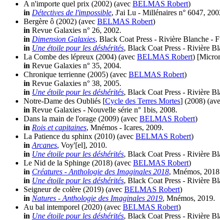
A n'importe quel prix
(2002)
(avec
BELMAS Robert
)
in
Détectives de l'impossible
, J'ai Lu - Millénaires n° 6047, 200
Bergère ô
(2002)
(avec
BELMAS Robert
)
in
Revue Galaxies n° 26, 2002.
in
Dimension Galaxies
, Black Coat Press - Rivière Blanche - 
in
Une étoile pour les déshérités
, Black Coat Press - Rivière B
La Combe des lépreux
(2004)
(avec
BELMAS Robert
)
[Micro
in
Revue Galaxies n° 35, 2004.
Chronique terrienne
(2005)
(avec
BELMAS Robert
)
in
Revue Galaxies n° 38, 2005.
in
Une étoile pour les déshérités
, Black Coat Press - Rivière B
Notre-Dame des Oubliés [
Cycle des Terres Mortes
]
(2008)
(av
in
Revue Galaxies - Nouvelle série n° 1bis, 2008.
Dans la main de l'orage
(2009)
(avec
BELMAS Robert
)
in
Rois et capitaines
, Mnémos - Icares, 2009.
La Patience du sphinx
(2010)
(avec
BELMAS Robert
)
in
Arcanes
, Voy'[el], 2010.
in
Une étoile pour les déshérités
, Black Coat Press - Rivière B
Le Nid de la Sphinge
(2018)
(avec
BELMAS Robert
)
in
Créatures - Anthologie des Imaginales 2018
, Mnémos, 2018
in
Une étoile pour les déshérités
, Black Coat Press - Rivière B
Seigneur de colère
(2019)
(avec
BELMAS Robert
)
in
Natures - Anthologie des Imaginales 2019
, Mnémos, 2019.
Au bal intemporel
(2020)
(avec
BELMAS Robert
)
in
Une étoile pour les déshérités
, Black Coat Press - Rivière B