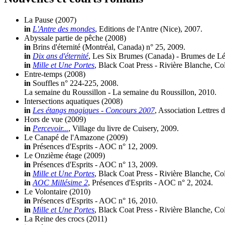
La Pause
(2007)
in
L'Antre des mondes
, Editions de l'Antre (Nice), 2007.
Abyssale partie de pêche
(2008)
in
Brins d'éternité (Montréal, Canada) n° 25, 2009.
in
Dix ans d'éternité
, Les Six Brumes (Canada) - Brumes de L
in
Mille et Une Portes
, Black Coat Press - Rivière Blanche, Co
Entre-temps
(2008)
in
Souffles n° 224-225, 2008.
La semaine du Roussillon - La semaine du Roussillon, 2010.
Intersections aquatiques
(2008)
in
Les étangs magiques - Concours 2007
, Association Lettres 
Hors de vue
(2009)
in
Percevoir...
, Village du livre de Cuisery, 2009.
Le Canapé de l'Amazone
(2009)
in
Présences d'Esprits - AOC n° 12, 2009.
Le Onzième étage
(2009)
in
Présences d'Esprits - AOC n° 13, 2009.
in
Mille et Une Portes
, Black Coat Press - Rivière Blanche, Co
in
AOC Millésime 2
, Présences d'Esprits - AOC n° 2, 2024.
Le Volontaire
(2010)
in
Présences d'Esprits - AOC n° 16, 2010.
in
Mille et Une Portes
, Black Coat Press - Rivière Blanche, Co
La Reine des crocs
(2011)