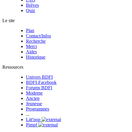
Brèves
Quiz
Le site
Plan
Contact/Infos
Recherche
Merci
Aides
Historique
Ressources
Univers BDFI
BDFI-Facebook
Forums BDFI
Moderne
Ancien
Jeunesse
Programmes
...
Litt'pop
Pimpf