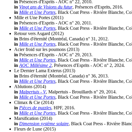
in
Présences d'Esprits - AOC n° 22, 2010.
in
Vingt ans de Visions du futur
, Présences d'Esprits, 2016.
in
Mille et Une Portes
, Black Coat Press - Rivière Blanche, Co
Mille et Une Portes
(2011)
in
Présences d'Esprits - AOC n° 20, 2011.
in
Mille et Une Portes
, Black Coat Press - Rivière Blanche, Co
Retour vers Asgard
(2012)
in
Brins d'éternité (Montréal, Canada) n° 31, 2012.
in
Mille et Une Portes
, Black Coat Press - Rivière Blanche, Co
Acier froid sur les poumons
(2013)
in
Présences d'Esprits - AOC n° 29, 2013.
in
Mille et Une Portes
, Black Coat Press - Rivière Blanche, Co
in
AOC Millésime 2
, Présences d'Esprits - AOC n° 2, 2024.
Le Dernier Lama Exterus
(2013)
in
Brins d'éternité (Montréal, Canada) n° 36, 2013.
in
Mille et Une Portes
, Black Coat Press - Rivière Blanche, Co
Ablutions
(2014)
in
Malpertuis - V
, Malpertuis - Brouillards n° 29, 2014.
in
Mille et Une Portes
, Black Coat Press - Rivière Blanche, Co
Climax & Cie
(2014)
in
Pièces de puzzles
, HPF, 2016.
in
Mille et Une Portes
, Black Coat Press - Rivière Blanche, Co
Marsification
(2014)
in
Dimension système solaire
, Black Coat Press - Rivière Blan
Fleurs de Lune
(2015)