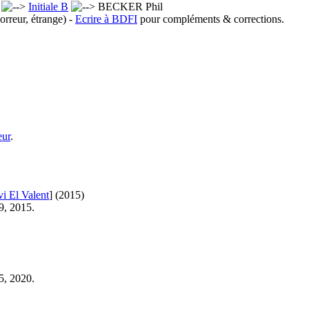
x
Initiale B
BECKER Phil
orreur, étrange) -
Ecrire à BDFI
pour compléments & corrections.
eur
.
i El Valent
]
(2015)
9, 2015.
5, 2020.