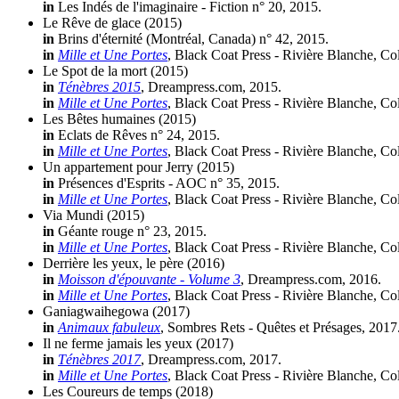
in
Les Indés de l'imaginaire - Fiction n° 20, 2015.
Le Rêve de glace
(2015)
in
Brins d'éternité (Montréal, Canada) n° 42, 2015.
in
Mille et Une Portes
, Black Coat Press - Rivière Blanche, Co
Le Spot de la mort
(2015)
in
Ténèbres 2015
, Dreampress.com, 2015.
in
Mille et Une Portes
, Black Coat Press - Rivière Blanche, Co
Les Bêtes humaines
(2015)
in
Eclats de Rêves n° 24, 2015.
in
Mille et Une Portes
, Black Coat Press - Rivière Blanche, Co
Un appartement pour Jerry
(2015)
in
Présences d'Esprits - AOC n° 35, 2015.
in
Mille et Une Portes
, Black Coat Press - Rivière Blanche, Co
Via Mundi
(2015)
in
Géante rouge n° 23, 2015.
in
Mille et Une Portes
, Black Coat Press - Rivière Blanche, Co
Derrière les yeux, le père
(2016)
in
Moisson d'épouvante - Volume 3
, Dreampress.com, 2016.
in
Mille et Une Portes
, Black Coat Press - Rivière Blanche, Co
Ganiagwaihegowa
(2017)
in
Animaux fabuleux
, Sombres Rets - Quêtes et Présages, 2017
Il ne ferme jamais les yeux
(2017)
in
Ténèbres 2017
, Dreampress.com, 2017.
in
Mille et Une Portes
, Black Coat Press - Rivière Blanche, Co
Les Coureurs de temps
(2018)