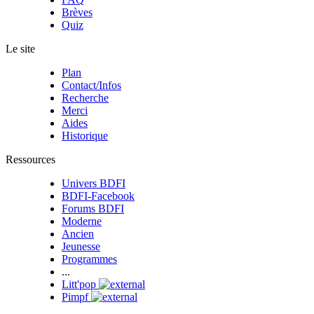
Brèves
Quiz
Le site
Plan
Contact/Infos
Recherche
Merci
Aides
Historique
Ressources
Univers BDFI
BDFI-Facebook
Forums BDFI
Moderne
Ancien
Jeunesse
Programmes
...
Litt'pop
Pimpf