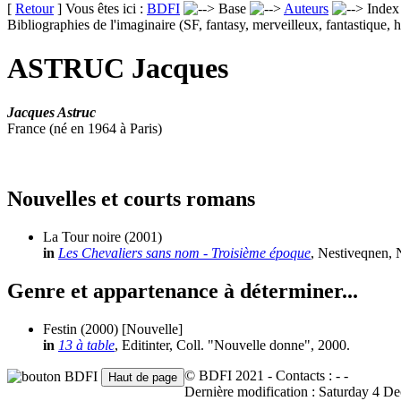
[
Retour
] Vous êtes ici :
BDFI
Base
Auteurs
Inde
Bibliographies de l'imaginaire (SF, fantasy, merveilleux, fantastique, h
ASTRUC Jacques
Jacques Astruc
France (né en 1964 à Paris)
Nouvelles et courts romans
La Tour noire
(2001)
in
Les Chevaliers sans nom - Troisième époque
, Nestiveqnen, 
Genre et appartenance à déterminer...
Festin
(2000)
[Nouvelle]
in
13 à table
, Editinter, Coll. "Nouvelle donne", 2000.
© BDFI 2021 - Contacts :
-
-
Dernière modification : Saturday 4 D