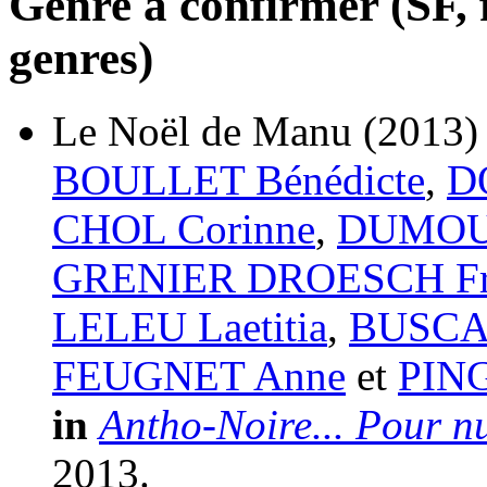
Genre à confirmer (SF, f
genres)
Le Noël de Manu
(2013)
BOULLET Bénédicte
,
D
CHOL Corinne
,
DUMOUC
GRENIER DROESCH Fra
LELEU Laetitia
,
BUSCA 
FEUGNET Anne
et
PING
in
Antho-Noire... Pour nu
2013.