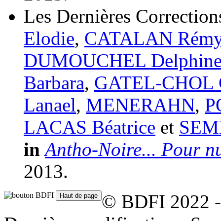
Les Dernières Correction
Elodie
,
CATALAN Rém
DUMOUCHEL Delphin
Barbara
,
GATEL-CHOL C
Lanael
,
MENERAHN
,
P
LACAS Béatrice
et
SEME
in
Antho-Noire... Pour n
2013.
© BDFI 2022 -