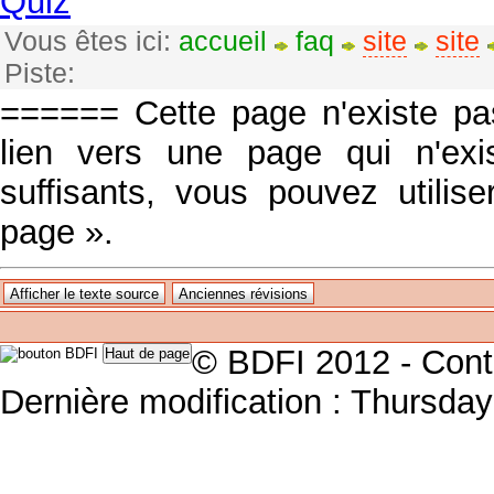
Quiz
Vous êtes ici:
accueil
faq
site
site
Piste:
====== Cette page n'existe p
lien vers une page qui n'exi
suffisants, vous pouvez utilis
page ».
© BDFI 2012 - Cont
Dernière modification : Thursd